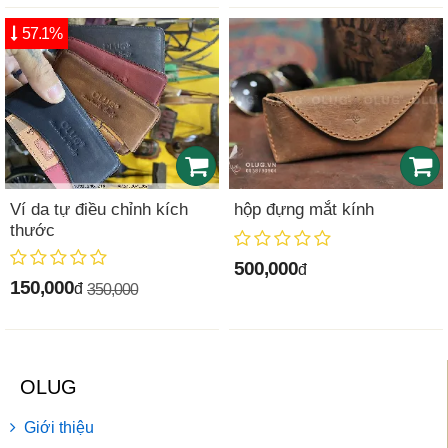
57.1%
Ví da tự điều chỉnh kích
hộp đựng mắt kính
thước
500,000
đ
150,000
đ
350,000
OLUG
Giới thiệu