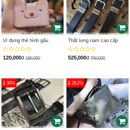
Ví đựng thẻ hình gấu
Thắt lưng nam cao cấp
120,000
525,000
đ
đ
180,000
750,000
30%
28.2%