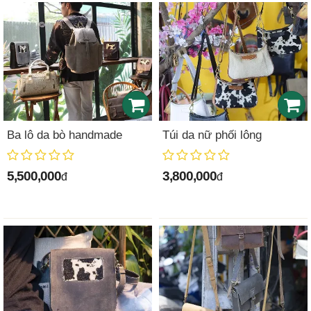
Ba lô da bò handmade
Túi da nữ phối lông
5,500,000
3,800,000
đ
đ