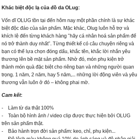
Khác biệt độc lạ của đồ da OLug:
Vốn dĩ OLUG tồn tại đến hôm nay một phần chính là sự khác
biệt độc đáo của sản phẩm. Mặc khác, Olug luôn hỗ trợ và
khích lệ đến từng khách hàng "hãy cá nhân hoá sản phẩm để
nó trở thành duy nhất". Từng thiết kế có câu chuyện riêng và
bạn có thể lựa chọn đóng dấu, khắc tên, khắc lời nhắn yêu
thương lên bề mặt sản phẩm. Nhờ đó, món phụ kiện trở
thành món quà đặc biệt cho riêng bạn và những người quan
trọng. 1 năm, 2 năm, hay 5 năm,... những lời động viên và yêu
thương vẫn luôn ở đó – không phai mờ.
Cam kết
:
- Làm từ da thật 100%
- Toàn bộ hình ảnh / video clip được thực hiện bởi OLUG
trên sản phẩm thật.
- Bảo hành trọn đời sản phẩm: keo, chỉ, phụ kiện...
- Độ lệch màu không quá 10% do ánh sáng và độ phân giải