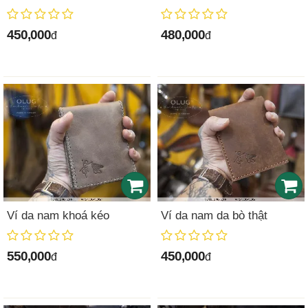
450,000
480,000
đ
đ
Ví da nam khoá kéo
Ví da nam da bò thật
550,000
450,000
đ
đ