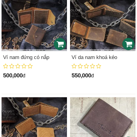
Ví nam đứng có nắp
Ví da nam khoá kéo
500,000
550,000
đ
đ