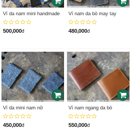
Ví da nam mini handmade
Ví nam da bò may tay
500,000
480,000
đ
đ
Ví da mini nam nữ
Ví nam ngang da bò
450,000
550,000
đ
đ