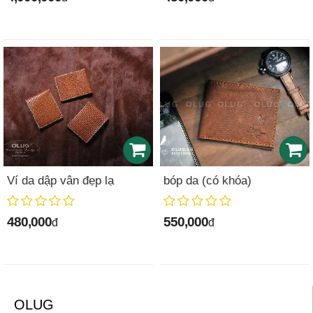
Ví da dập vân đẹp lạ
bóp da (có khóa)
480,000
550,000
đ
đ
OLUG