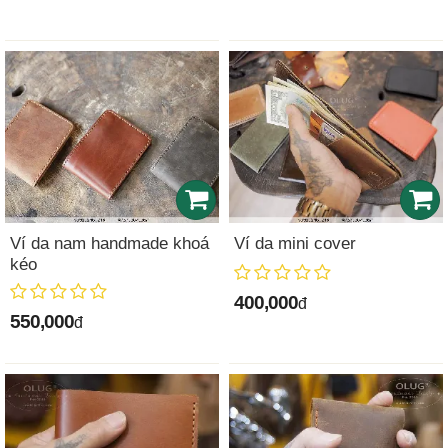
Ví da nam handmade khoá
Ví da mini cover
kéo
400,000
đ
550,000
đ