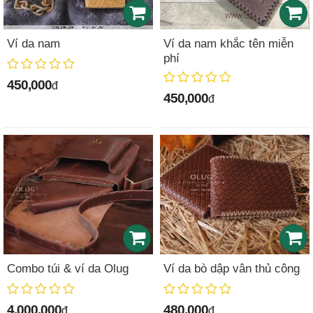
Ví da nam
Ví da nam khắc tên miễn
phí
450,000
đ
450,000
đ
Combo túi & ví da Olug
Ví da bò dập vân thủ công
4,000,000
480,000
đ
đ