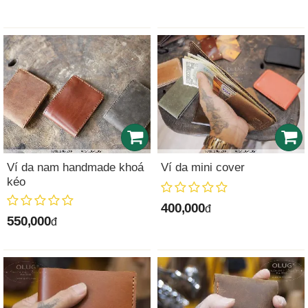
Ví da nam handmade khoá
Ví da mini cover
kéo
400,000
đ
550,000
đ