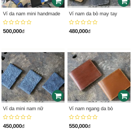
Ví da nam mini handmade
Ví nam da bò may tay
500,000
480,000
đ
đ
Ví da mini nam nữ
Ví nam ngang da bò
450,000
550,000
đ
đ