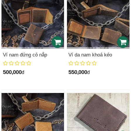
Ví nam đứng có nắp
Ví da nam khoá kéo
500,000
550,000
đ
đ