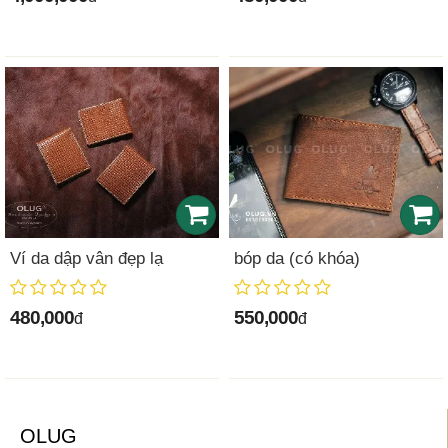
Ví da dập vân đẹp lạ
bóp da (có khóa)
480,000
550,000
đ
đ
OLUG