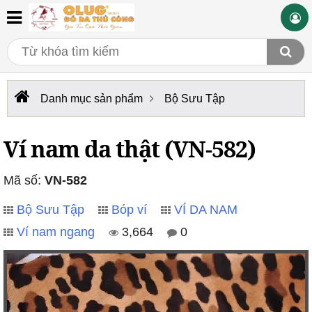
Danh mục sản phẩm
Bộ Sưu Tập
Ví nam da thật (VN-582)
Mã số:
VN-582
Bộ Sưu Tập
Bóp ví
VÍ DA NAM
Ví nam ngang
3,664
0