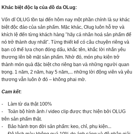
Khác biệt độc lạ của đồ da OLug:
Vốn dĩ OLUG tồn tại đến hôm nay một phần chính là sự khác
biệt độc đáo của sản phẩm. Mặc khác, Olug luôn hỗ trợ và
khích lệ đến từng khách hàng "hãy cá nhân hoá sản phẩm để
nó trở thành duy nhất". Từng thiết kế có câu chuyện riêng và
bạn có thể lựa chọn đóng dấu, khắc tên, khắc lời nhắn yêu
thương lên bề mặt sản phẩm. Nhờ đó, món phụ kiện trở
thành món quà đặc biệt cho riêng bạn và những người quan
trọng. 1 năm, 2 năm, hay 5 năm,... những lời động viên và yêu
thương vẫn luôn ở đó – không phai mờ.
Cam kết
:
- Làm từ da thật 100%
- Toàn bộ hình ảnh / video clip được thực hiện bởi OLUG
trên sản phẩm thật.
- Bảo hành trọn đời sản phẩm: keo, chỉ, phụ kiện...
- Độ lệch màu không quá 10% do ánh sáng và độ phân giải