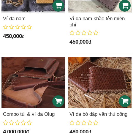
Ví da nam
Ví da nam khắc tên miễn
phí
450,000
đ
450,000
đ
Combo túi & ví da Olug
Ví da bò dập vân thủ công
4,000,000
480,000
đ
đ