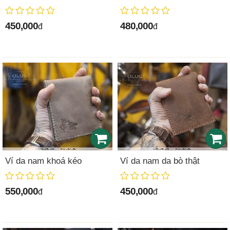
450,000
480,000
đ
đ
Ví da nam khoá kéo
Ví da nam da bò thật
550,000
450,000
đ
đ