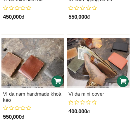
450,000
550,000
đ
đ
Ví da nam handmade khoá
Ví da mini cover
kéo
400,000
đ
550,000
đ