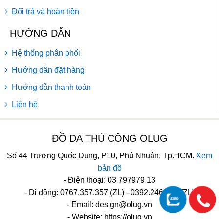
Đổi trả và hoàn tiền
HƯỚNG DẪN
Hệ thống phân phối
Hướng dẫn đặt hàng
Hướng dẫn thanh toán
Liên hệ
ĐỒ DA THỦ CÔNG OLUG
Số 44 Trương Quốc Dung, P10, Phú Nhuận, Tp.HCM.
Xem
bản đồ
- Điện thoại: 03 797979 13
- Di động: 0767.357.357 (ZL) - 0392.246.246 (ZL)
- Email:
design@olug.vn
- Website: https://olug.vn