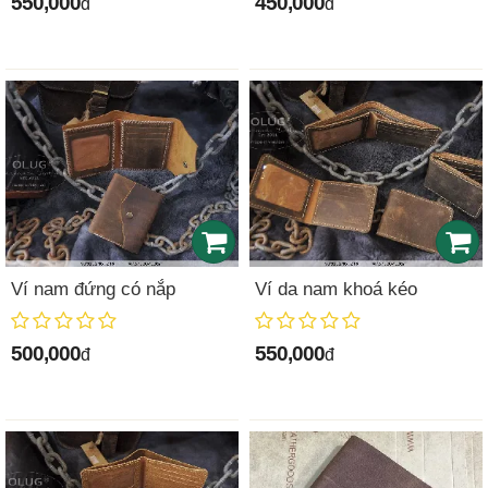
550,000
450,000
đ
đ
Ví nam đứng có nắp
Ví da nam khoá kéo
500,000
550,000
đ
đ