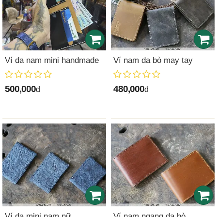
Ví da nam mini handmade
Ví nam da bò may tay
500,000
480,000
đ
đ
Ví da mini nam nữ
Ví nam ngang da bò