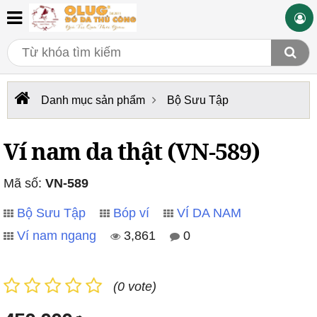
Danh mục sản phẩm
Bộ Sưu Tập
Ví nam da thật (VN-589)
Mã số:
VN-589
Bộ Sưu Tập
Bóp ví
VÍ DA NAM
Ví nam ngang
3,861
0
(0 vote)