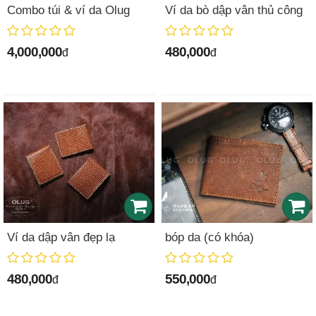
Combo túi & ví da Olug
Ví da bò dập vân thủ công
4,000,000
480,000
đ
đ
Ví da dập vân đẹp lạ
bóp da (có khóa)
480,000
550,000
đ
đ