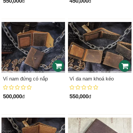
550,000
450,000
đ
đ
Ví nam đứng có nắp
Ví da nam khoá kéo
500,000
550,000
đ
đ