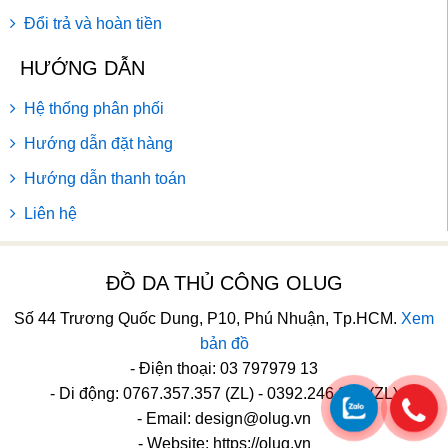
Đổi trả và hoàn tiền
HƯỚNG DẪN
Hệ thống phân phối
Hướng dẫn đặt hàng
Hướng dẫn thanh toán
Liên hệ
ĐỒ DA THỦ CÔNG OLUG
Số 44 Trương Quốc Dung, P10, Phú Nhuận, Tp.HCM.
Xem
bản đồ
- Điện thoại: 03 797979 13
- Di động: 0767.357.357 (ZL) - 0392.246.246 (ZL)
- Email:
design@olug.vn
- Website: https://olug.vn