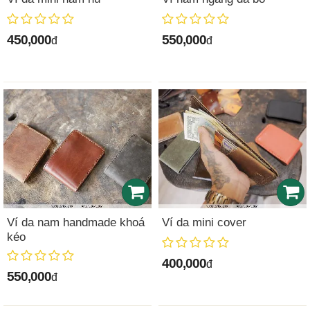
450,000
550,000
đ
đ
Ví da nam handmade khoá
Ví da mini cover
kéo
400,000
đ
550,000
đ