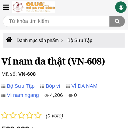
Danh mục sản phẩm
Bộ Sưu Tập
Ví nam da thật (VN-608)
Mã số:
VN-608
Bộ Sưu Tập
Bóp ví
VÍ DA NAM
Ví nam ngang
4,206
0
(0 vote)