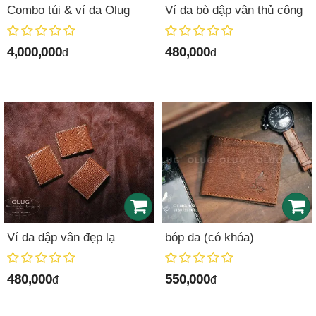
Combo túi & ví da Olug
Ví da bò dập vân thủ công
4,000,000
480,000
đ
đ
Ví da dập vân đẹp lạ
bóp da (có khóa)
480,000
550,000
đ
đ