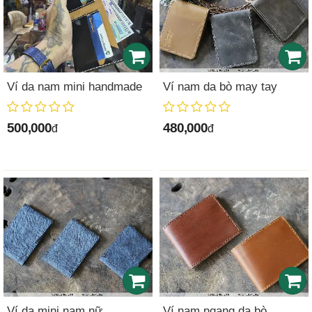
Ví da nam mini handmade
Ví nam da bò may tay
500,000
480,000
đ
đ
Ví da mini nam nữ
Ví nam ngang da bò