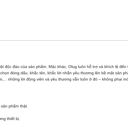
iệt độc đáo của sản phẩm. Mặc khác, Olug luôn hỗ trợ và khích lệ đế
ựa chọn đóng dấu, khắc tên, khắc lời nhắn yêu thương lên bề mặt sản 
,... những lời động viên và yêu thương vẫn luôn ở đó – không phai m
 sản phẩm thật.
g thiết bị.