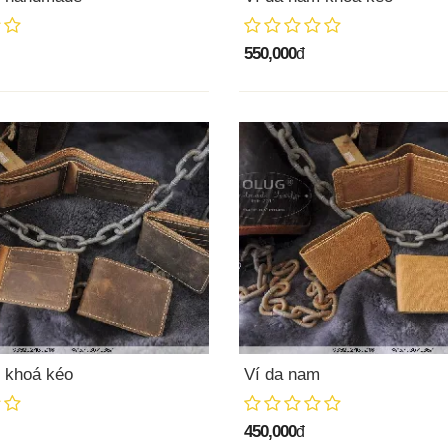
550,000
đ
 khoá kéo
Ví da nam
450,000
đ