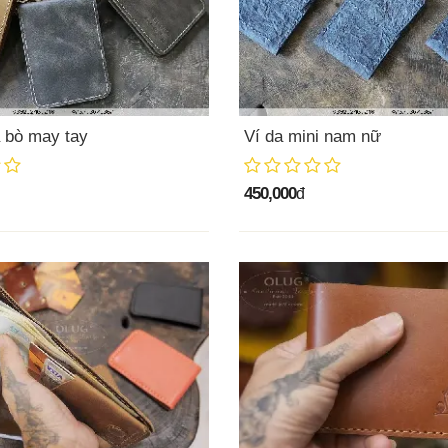
 bò may tay
Ví da mini nam nữ
450,000
đ