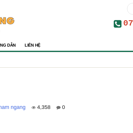
0
NG DẪN
LIÊN HỆ
 nam ngang
4,358
0