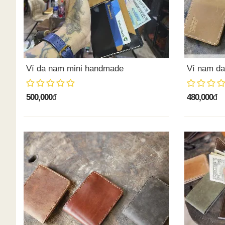
Ví da nam mini handmade
Ví nam da
500,000
480,000
đ
đ