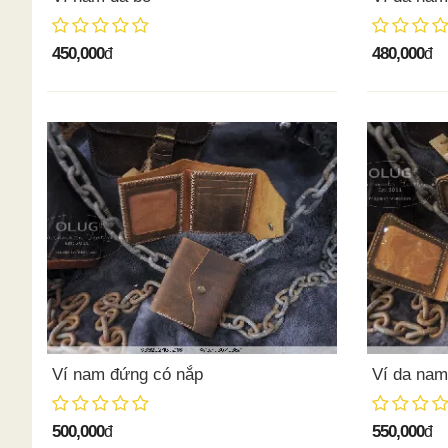
450,000
480,000
đ
đ
Ví nam đứng có nắp
Ví da nam
500,000
550,000
đ
đ