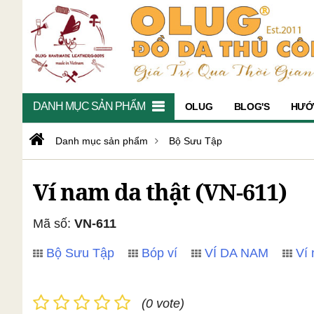
DANH MỤC SẢN PHẨM
OLUG
BLOG'S
HƯỚ
Danh mục sản phẩm
Bộ Sưu Tập
Ví nam da thật (VN-611)
Mã số:
VN-611
Bộ Sưu Tập
Bóp ví
VÍ DA NAM
Ví
(0 vote)