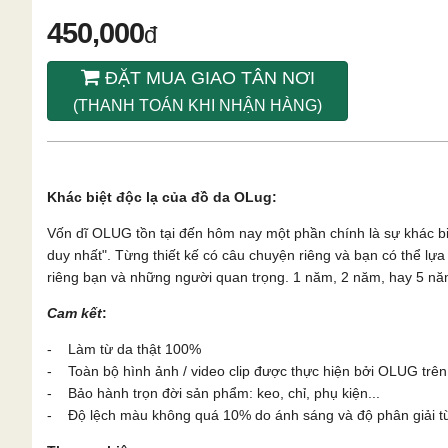
450,000
đ
ĐẶT MUA GIAO TÂN NƠI
(THANH TOÁN KHI NHẬN HÀNG)
Khác biệt độc lạ của đồ da OLug:
Vốn dĩ OLUG tồn tại đến hôm nay một phần chính là sự khác b
duy nhất". Từng thiết kế có câu chuyện riêng và bạn có thể l
riêng bạn và những người quan trọng. 1 năm, 2 năm, hay 5 năm
Cam kết
:
- Làm từ da thật 100%
- Toàn bộ hình ảnh / video clip được thực hiện bởi OLUG trên
- Bảo hành trọn đời sản phẩm: keo, chỉ, phụ kiện...
- Độ lệch màu không quá 10% do ánh sáng và độ phân giải từn