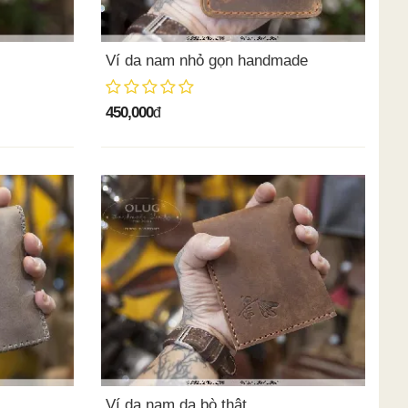
Ví da nam nhỏ gọn handmade
450,000
đ
Ví da nam da bò thật