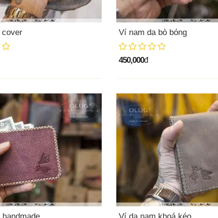
i cover
Ví nam da bò bóng
450,000
đ
m handmade
Ví da nam khoá kéo