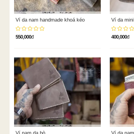
Ví da nam handmade khoá kéo
Ví da min
550,000
400,000
đ
đ
Ví nam da bò
Ví da na