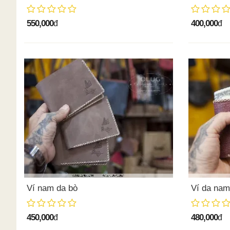
550,000
400,000
đ
đ
Ví nam da bò
Ví da na
450,000
480,000
đ
đ