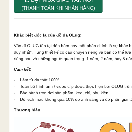
(THANH TOÁN KHI NHẬN HÀNG)
Khác biệt độc lạ của đồ da OLug:
Vốn dĩ OLUG tồn tại đến hôm nay một phần chính là sự khác b
duy nhất". Từng thiết kế có câu chuyện riêng và bạn có thể l
riêng bạn và những người quan trọng. 1 năm, 2 năm, hay 5 năm
Cam kết
:
- Làm từ da thật 100%
- Toàn bộ hình ảnh / video clip được thực hiện bởi OLUG trên
- Bảo hành trọn đời sản phẩm: keo, chỉ, phụ kiện...
- Độ lệch màu không quá 10% do ánh sáng và độ phân giải từn
Thương hiệu