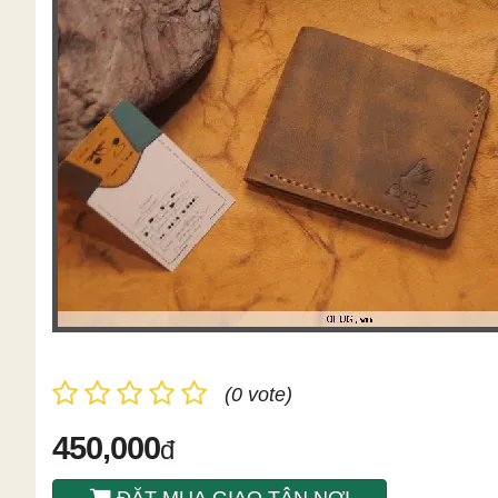
(0 vote)
450,000
đ
ĐẶT MUA GIAO TÂN NƠI