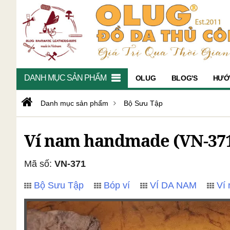
DANH MỤC SẢN PHẨM
OLUG
BLOG'S
HƯỚ
Danh mục sản phẩm
Bộ Sưu Tập
Ví nam handmade (VN-37
Mã số:
VN-371
Bộ Sưu Tập
Bóp ví
VÍ DA NAM
Ví