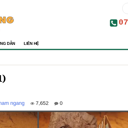
0
NG DẪN
LIÊN HỆ
1)
 nam ngang
7,652
0