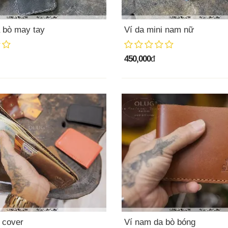
 bò may tay
Ví da mini nam nữ
450,000
đ
i cover
Ví nam da bò bóng