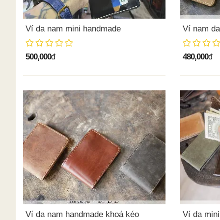
Ví da nam mini handmade
Ví nam da
500,000
480,000
đ
đ
Ví da nam handmade khoá kéo
Ví da min