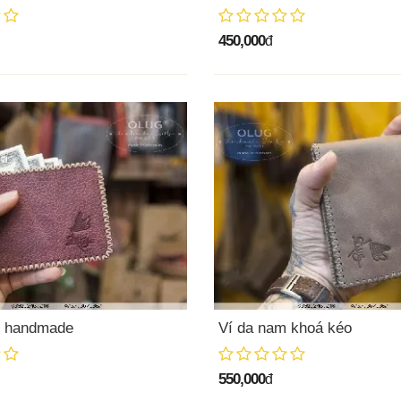
450,000
đ
m handmade
Ví da nam khoá kéo
550,000
đ