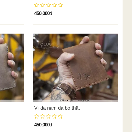
450,000
đ
Ví da nam da bò thật
450,000
đ