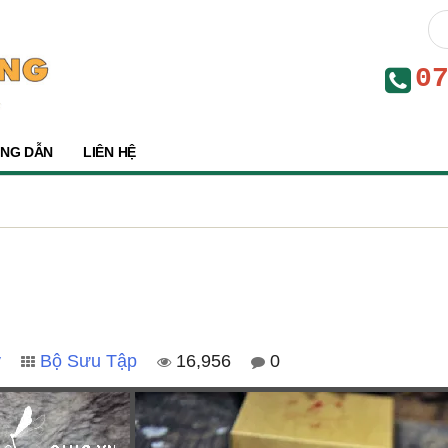
0
NG DẪN
LIÊN HỆ
y
Bộ Sưu Tập
16,956
0