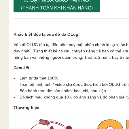
(THANH TOÁN KHI NHẬN HÀNG)
Khác biệt độc lạ của đồ da OLug:
Vốn dĩ OLUG tồn tại đến hôm nay một phần chính là sự khác b
duy nhất". Từng thiết kế có câu chuyện riêng và bạn có thể l
riêng bạn và những người quan trọng. 1 năm, 2 năm, hay 5 năm
Cam kết
:
- Làm từ da thật 100%
- Toàn bộ hình ảnh / video clip được thực hiện bởi OLUG trên
- Bảo hành trọn đời sản phẩm: keo, chỉ, phụ kiện...
- Độ lệch màu không quá 10% do ánh sáng và độ phân giải từn
Thương hiệu