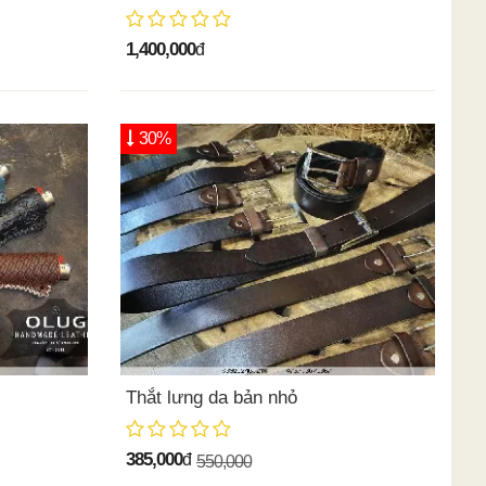
1,400,000
đ
30%
Thắt lưng da bản nhỏ
385,000
đ
550,000