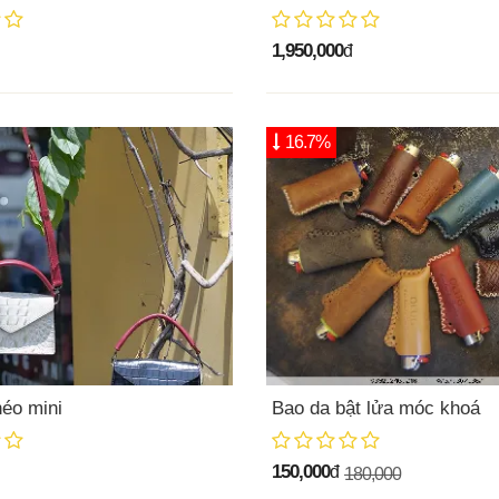
1,950,000
đ
16.7%
héo mini
Bao da bật lửa móc khoá
150,000
đ
180,000