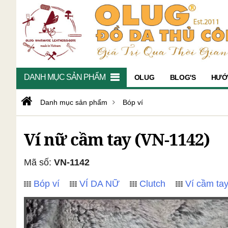
DANH MỤC SẢN PHẨM
OLUG
BLOG'S
HƯỚ
Danh mục sản phẩm
Bóp ví
Ví nữ cầm tay (VN-1142)
Mã số:
VN-1142
Bóp ví
VÍ DA NỮ
Clutch
Ví cầm ta