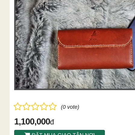
(0 vote)
1,100,000
đ
ĐẶT MUA GIAO TÂN NƠI