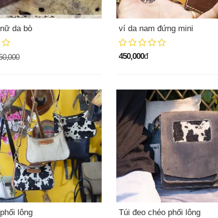
 nữ da bò
ví da nam đứng mini
450,000
đ
50,000
phối lông
Túi đeo chéo phối lông