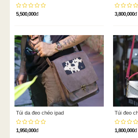
5,500,000
3,800,000
đ
đ
Túi da đeo chéo ipad
Túi đeo c
1,950,000
1,800,000
đ
đ