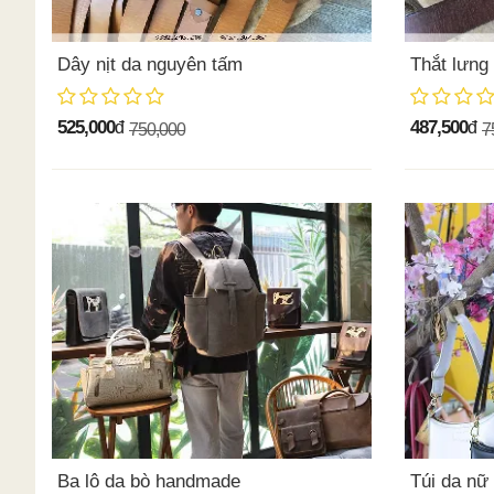
Dây nịt da nguyên tấm
Thắt lưng
525,000
487,500
đ
đ
750,000
7
Ba lô da bò handmade
Túi da nữ 