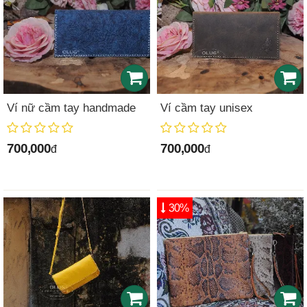
Ví nữ cầm tay handmade
Ví cầm tay unisex
700,000
700,000
đ
đ
30%