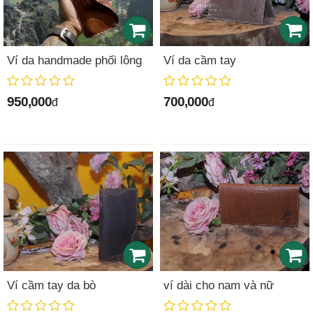
Ví da handmade phối lông
Ví da cầm tay
950,000
700,000
đ
đ
Ví cầm tay da bò
ví dài cho nam và nữ