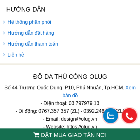
HƯỚNG DẪN
Hệ thống phân phối
Hướng dẫn đặt hàng
Hướng dẫn thanh toán
Liên hệ
ĐỒ DA THỦ CÔNG OLUG
Số 44 Trương Quốc Dung, P10, Phú Nhuận, Tp.HCM.
Xem
bản đồ
- Điện thoại: 03 797979 13
- Di động: 0767.357.357 (ZL) - 0392.246.246 (ZL)
- Email:
design@olug.vn
- Website: https://olug.vn
ĐẶT MUA GIAO TÂN NƠI
TikTok