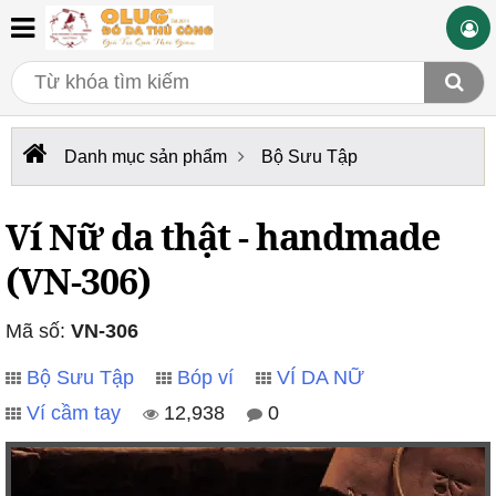
Danh mục sản phẩm
Bộ Sưu Tập
Ví Nữ da thật - handmade
(VN-306)
Mã số:
VN-306
Bộ Sưu Tập
Bóp ví
VÍ DA NỮ
Ví cầm tay
12,938
0