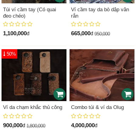
Túi ví cầm tay (Có quai
Ví cầm tay da bò dập vân
đeo chéo)
rắn
1,100,000
665,000
đ
đ
950,000
50%
Ví da chạm khắc thủ công
Combo túi & ví da Olug
900,000
4,000,000
đ
đ
1,800,000