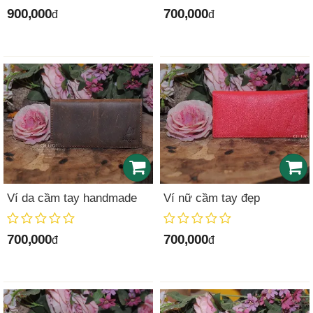
900,000
700,000
đ
đ
Ví da cầm tay handmade
Ví nữ cầm tay đẹp
700,000
700,000
đ
đ