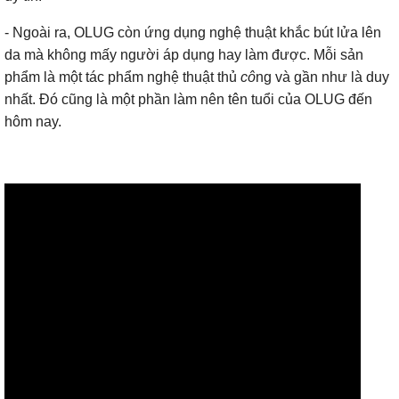
- Ngoài ra, OLUG còn ứng dụng nghệ thuật khắc bút lửa lên
da mà không mấy người áp dụng hay làm được. Mỗi sản
phẩm là một tác phẩm nghệ thuật thủ
cô
ng và gần như là duy
nhất. Đó cũng là một phần làm nên tên tuổi của OLUG đến
hôm nay.