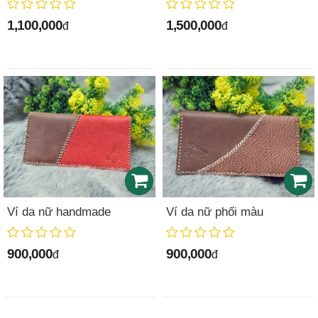
1,100,000
1,500,000
đ
đ
Ví da nữ handmade
Ví da nữ phối màu
900,000
900,000
đ
đ