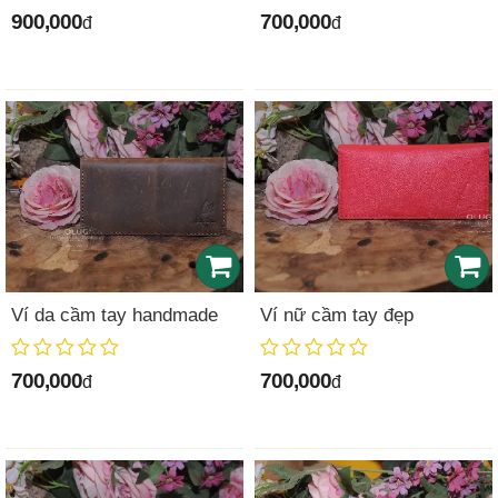
900,000
700,000
đ
đ
Ví da cầm tay handmade
Ví nữ cầm tay đẹp
700,000
700,000
đ
đ