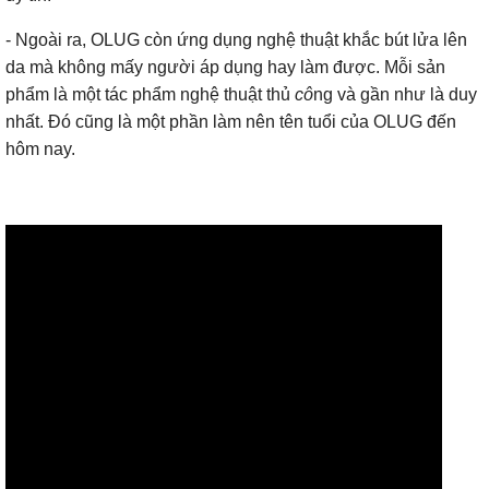
- Ngoài ra, OLUG còn ứng dụng nghệ thuật khắc bút lửa lên
da mà không mấy người áp dụng hay làm được. Mỗi sản
phẩm là một tác phẩm nghệ thuật thủ
cô
ng và gần như là duy
nhất. Đó cũng là một phần làm nên tên tuổi của OLUG đến
hôm nay.