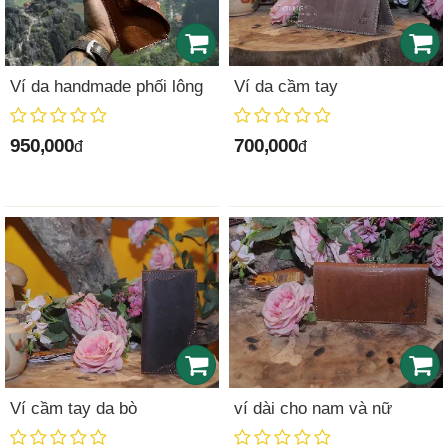
Ví da handmade phối lông
Ví da cầm tay
950,000
700,000
đ
đ
Ví cầm tay da bò
ví dài cho nam và nữ