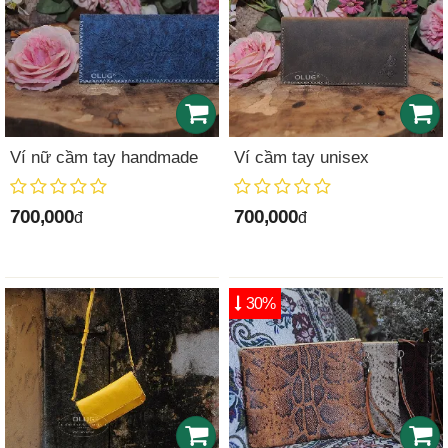
Ví nữ cầm tay handmade
Ví cầm tay unisex
700,000
700,000
đ
đ
30%