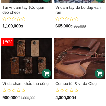
Túi ví cầm tay (Có quai
Ví cầm tay da bò dập vân
đeo chéo)
rắn
1,100,000
665,000
đ
đ
950,000
50%
Ví da chạm khắc thủ công
Combo túi & ví da Olug
900,000
4,000,000
đ
đ
1,800,000