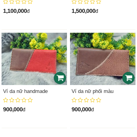
1,100,000
1,500,000
đ
đ
Ví da nữ handmade
Ví da nữ phối màu
900,000
900,000
đ
đ