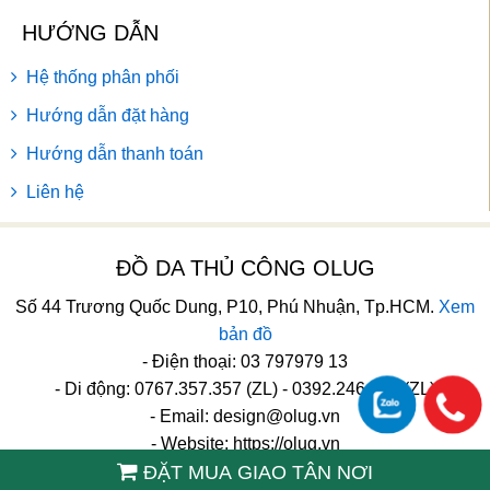
HƯỚNG DẪN
Hệ thống phân phối
Hướng dẫn đặt hàng
Hướng dẫn thanh toán
Liên hệ
ĐỒ DA THỦ CÔNG OLUG
Số 44 Trương Quốc Dung, P10, Phú Nhuận, Tp.HCM.
Xem
bản đồ
- Điện thoại: 03 797979 13
- Di động: 0767.357.357 (ZL) - 0392.246.246 (ZL)
- Email:
design@olug.vn
- Website: https://olug.vn
ĐẶT MUA GIAO TÂN NƠI
TikTok