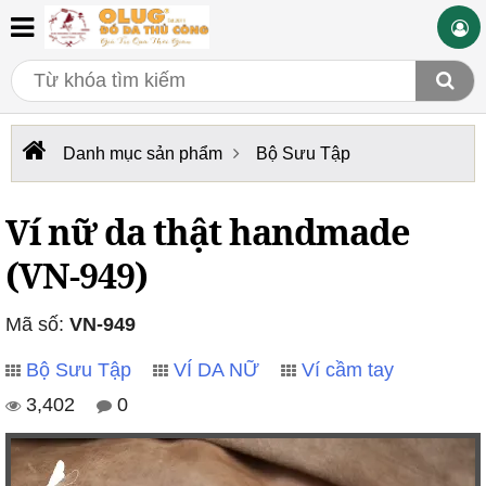
Danh mục sản phẩm
Bộ Sưu Tập
Ví nữ da thật handmade
(VN-949)
Mã số:
VN-949
Bộ Sưu Tập
VÍ DA NỮ
Ví cầm tay
3,402
0