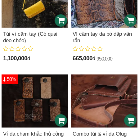
Túi ví cầm tay (Có quai
Ví cầm tay da bò dập vân
đeo chéo)
rắn
1,100,000
665,000
đ
đ
950,000
50%
Ví da chạm khắc thủ công
Combo túi & ví da Olug