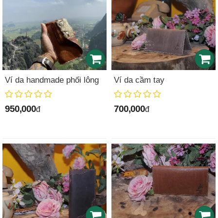
Ví da handmade phối lông
Ví da cầm tay
950,000
700,000
đ
đ