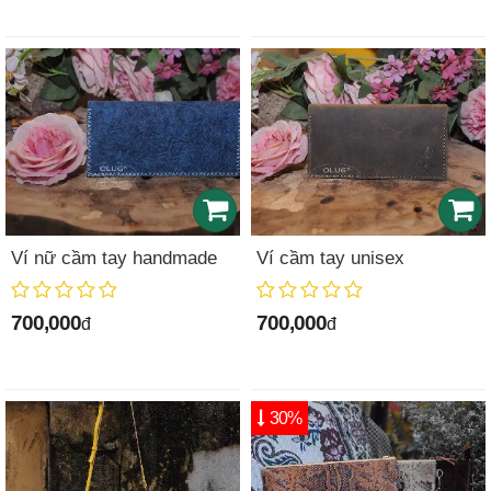
Ví nữ cầm tay handmade
Ví cầm tay unisex
700,000
700,000
đ
đ
30%