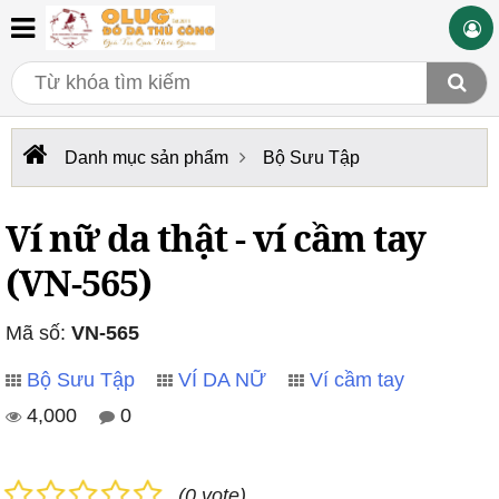
Danh mục sản phẩm
Bộ Sưu Tập
Ví nữ da thật - ví cầm tay
(VN-565)
Mã số:
VN-565
Bộ Sưu Tập
VÍ DA NỮ
Ví cầm tay
4,000
0
(0 vote)