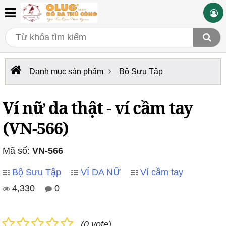
Danh mục sản phẩm
Bộ Sưu Tập
Ví nữ da thật - ví cầm tay
(VN-566)
Mã số:
VN-566
Bộ Sưu Tập
VÍ DA NỮ
Ví cầm tay
4,330
0
(0 vote)