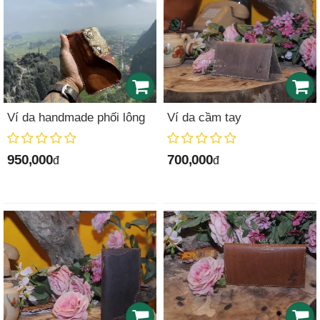
Ví da handmade phối lông
Ví da cầm tay
950,000
700,000
đ
đ