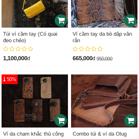
Túi ví cầm tay (Có quai
Ví cầm tay da bò dập vân
đeo chéo)
rắn
1,100,000
665,000
đ
đ
950,000
50%
Ví da chạm khắc thủ công
Combo túi & ví da Olug