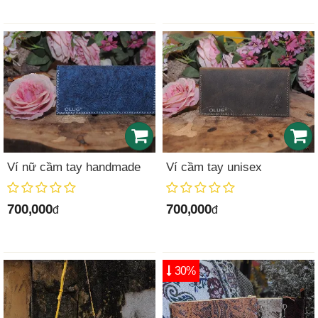
Ví nữ cầm tay handmade
Ví cầm tay unisex
700,000
700,000
đ
đ
30%