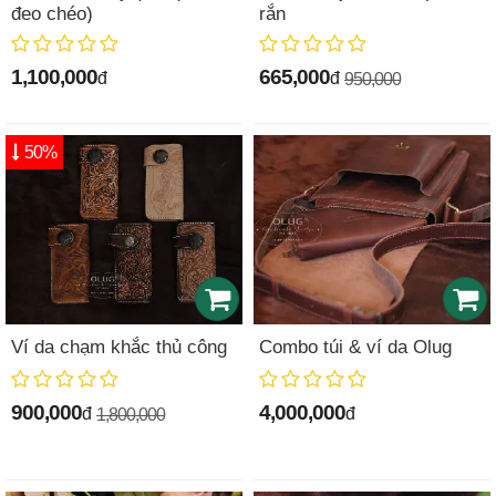
đeo chéo)
rắn
1,100,000
665,000
đ
đ
950,000
50%
Ví da chạm khắc thủ công
Combo túi & ví da Olug
900,000
4,000,000
đ
đ
1,800,000