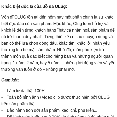
Khác biệt độc lạ của đồ da OLug:
Vốn dĩ OLUG tồn tại đến hôm nay một phần chính là sự khác
biệt độc đáo của sản phẩm. Mặc khác, Olug luôn hỗ trợ và
khích lệ đến từng khách hàng "hãy cá nhân hoá sản phẩm để
nó trở thành duy nhất". Từng thiết kế có câu chuyện riêng và
bạn có thể lựa chọn đóng dấu, khắc tên, khắc lời nhắn yêu
thương lên bề mặt sản phẩm. Nhờ đó, món phụ kiện trở
thành món quà đặc biệt cho riêng bạn và những người quan
trọng. 1 năm, 2 năm, hay 5 năm,... những lời động viên và yêu
thương vẫn luôn ở đó – không phai mờ.
Cam kết
:
- Làm từ da thật 100%
- Toàn bộ hình ảnh / video clip được thực hiện bởi OLUG
trên sản phẩm thật.
- Bảo hành trọn đời sản phẩm: keo, chỉ, phụ kiện...
- Độ lệch màu không quá 10% do ánh sáng và độ phân giải