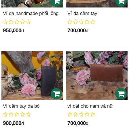
Ví da handmade phối lông
Ví da cầm tay
950,000
700,000
đ
đ
Ví cầm tay da bò
ví dài cho nam và nữ
900,000
700,000
đ
đ