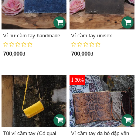
Ví nữ cầm tay handmade
Ví cầm tay unisex
700,000
700,000
đ
đ
30%
Túi ví cầm tay (Có quai
Ví cầm tay da bò dập vân