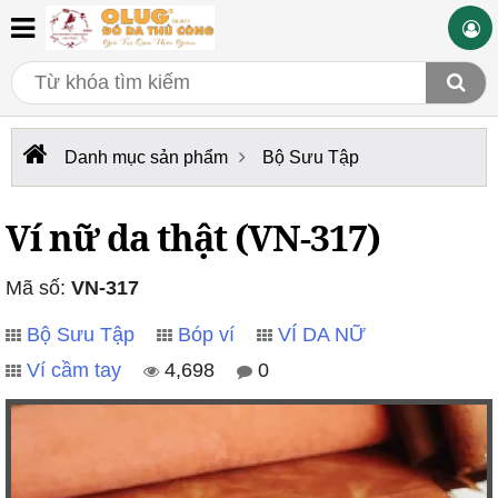
Danh mục sản phẩm
Bộ Sưu Tập
Ví nữ da thật (VN-317)
Mã số:
VN-317
Bộ Sưu Tập
Bóp ví
VÍ DA NỮ
Ví cầm tay
4,698
0