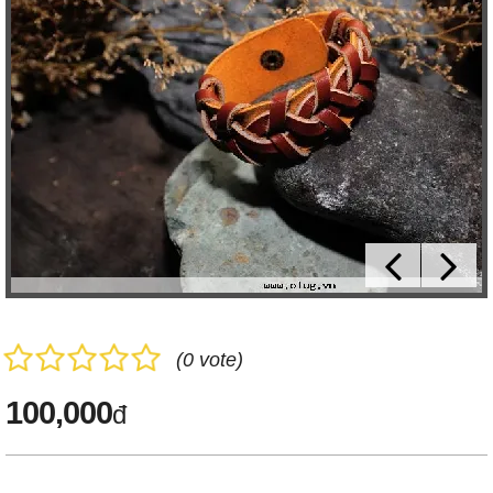
(0 vote)
100,000
đ