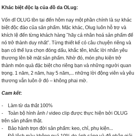
Khác biệt độc lạ của đồ da OLug:
Vốn dĩ OLUG tồn tại đến hôm nay một phần chính là sự khác
biệt độc đáo của sản phẩm. Mặc khác, Olug luôn hỗ trợ và
khích lệ đến từng khách hàng "hãy cá nhân hoá sản phẩm để
nó trở thành duy nhất". Từng thiết kế có câu chuyện riêng và
bạn có thể lựa chọn đóng dấu, khắc tên, khắc lời nhắn yêu
thương lên bề mặt sản phẩm. Nhờ đó, món phụ kiện trở
thành món quà đặc biệt cho riêng bạn và những người quan
trọng. 1 năm, 2 năm, hay 5 năm,... những lời động viên và yêu
thương vẫn luôn ở đó – không phai mờ.
Cam kết
:
- Làm từ da thật 100%
- Toàn bộ hình ảnh / video clip được thực hiện bởi OLUG
trên sản phẩm thật.
- Bảo hành trọn đời sản phẩm: keo, chỉ, phụ kiện...
- Độ lệch màu không quá 10% do ánh sáng và độ phân giải