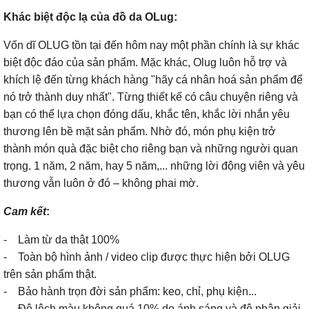
Khác biệt độc lạ của đồ da OLug:
Vốn dĩ OLUG tồn tại đến hôm nay một phần chính là sự khác
biệt độc đáo của sản phẩm. Mặc khác, Olug luôn hỗ trợ và
khích lệ đến từng khách hàng "hãy cá nhân hoá sản phẩm để
nó trở thành duy nhất". Từng thiết kế có câu chuyện riêng và
bạn có thể lựa chọn đóng dấu, khắc tên, khắc lời nhắn yêu
thương lên bề mặt sản phẩm. Nhờ đó, món phụ kiện trở
thành món quà đặc biệt cho riêng bạn và những người quan
trọng. 1 năm, 2 năm, hay 5 năm,... những lời động viên và yêu
thương vẫn luôn ở đó – không phai mờ.
Cam kết
:
- Làm từ da thật 100%
- Toàn bộ hình ảnh / video clip được thực hiện bởi OLUG
trên sản phẩm thật.
- Bảo hành trọn đời sản phẩm: keo, chỉ, phụ kiện...
- Độ lệch màu không quá 10% do ánh sáng và độ phân giải