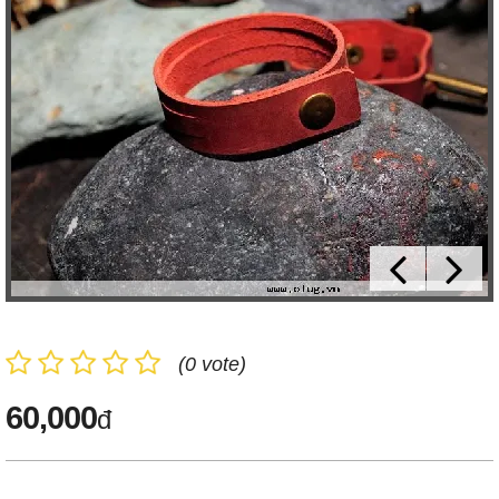
(0 vote)
60,000
đ