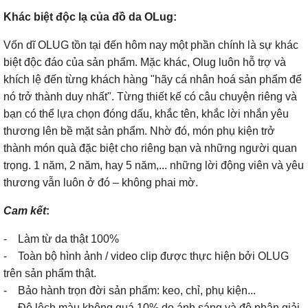
Khác biệt độc lạ của đồ da OLug:
Vốn dĩ OLUG tồn tại đến hôm nay một phần chính là sự khác
biệt độc đáo của sản phẩm. Mặc khác, Olug luôn hỗ trợ và
khích lệ đến từng khách hàng "hãy cá nhân hoá sản phẩm để
nó trở thành duy nhất". Từng thiết kế có câu chuyện riêng và
bạn có thể lựa chọn đóng dấu, khắc tên, khắc lời nhắn yêu
thương lên bề mặt sản phẩm. Nhờ đó, món phụ kiện trở
thành món quà đặc biệt cho riêng bạn và những người quan
trọng. 1 năm, 2 năm, hay 5 năm,... những lời động viên và yêu
thương vẫn luôn ở đó – không phai mờ.
Cam kết
:
- Làm từ da thật 100%
- Toàn bộ hình ảnh / video clip được thực hiện bởi OLUG
trên sản phẩm thật.
- Bảo hành trọn đời sản phẩm: keo, chỉ, phụ kiện...
- Độ lệch màu không quá 10% do ánh sáng và độ phân giải