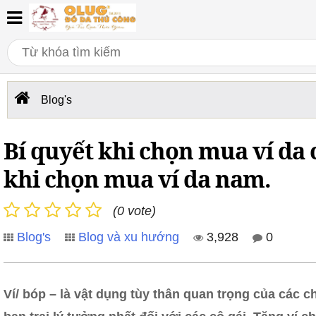
Blog's
Bí quyết khi chọn mua ví da 
khi chọn mua ví da nam.
(0 vote)
Blog's
Blog và xu hướng
3,928
0
Ví/ bóp – là vật dụng tùy thân quan trọng của các 