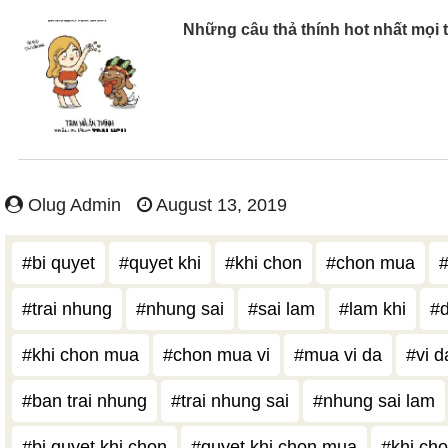
Những câu thả thính hot nhất mọi 
Olug Admin
August 13, 2019
#bi quyet
#quyet khi
#khi chon
#chon mua
#
#trai nhung
#nhung sai
#sai lam
#lam khi
#
#khi chon mua
#chon mua vi
#mua vi da
#vi d
#ban trai nhung
#trai nhung sai
#nhung sai lam
#bi quyet khi chon
#quyet khi chon mua
#khi ch