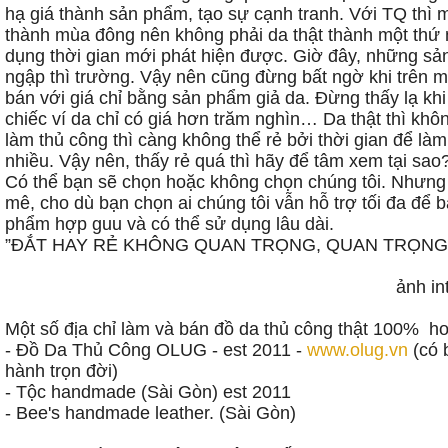
hạ giá thành sản phẩm, tạo sự cạnh tranh. Với TQ thì m
thành mùa đông nên không phải da thật thành một thứ 
dụng thời gian mới phát hiện được. Giờ đây, những sản
ngập thì trường. Vậy nên cũng đừng bất ngờ khi trên 
bán với giá chỉ bằng sản phẩm giả da. Đừng thấy lạ khi 
chiếc ví da chỉ có giá hơn trăm nghìn… Da thật thì khôn
làm thủ công thì càng không thể rẻ bởi thời gian để l
nhiều. Vậy nên, thấy rẻ quá thì hãy để tâm xem tại sao
Có thể bạn sẽ chọn hoặc không chọn chúng tôi. Nhưng
mê, cho dù bạn chọn ai chúng tôi vẫn hỗ trợ tối đa để
phẩm hợp guu và có thể sử dụng lâu dài.
”ĐẮT HAY RẺ KHÔNG QUAN TRỌNG, QUAN TRỌNG 
ảnh in
Một số địa chỉ làm và bán đồ da thủ công thật 100% ho
- Đồ Da Thủ Công OLUG - est 2011 -
www.olug.vn
(có 
hành trọn đời)
- Tộc handmade (Sài Gòn) est 2011
- Bee's handmade leather. (Sài Gòn)