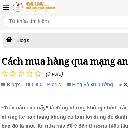
Blog's
Cách mua hàng qua mạng an
(0 vote)
Blog's
Olug - Blog's
Blog và xu hướng
3
“Tiền nào của nấy” là đúng nhưng không chính xác
những kẻ bán hàng không có tâm lợi dụng để đánh 
bạn đó là một lần nữa hãy để ý đến thương hiệu lâ