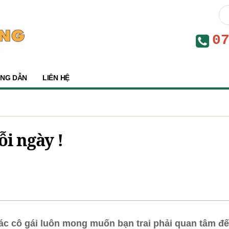
0
NG DẪN
LIÊN HỆ
i ngày !
Các cô gái luôn mong muốn bạn trai phải quan tâm 