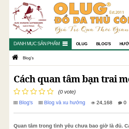
DANH MỤC SẢN PHẨM
OLUG
BLOG'S
HƯỚ
Blog's
Cách quan tâm bạn trai mỗ
(0 vote)
Blog's
Blog và xu hướng
24,168
0
Quan tâm trong tình yêu chưa bao giờ là đủ. 