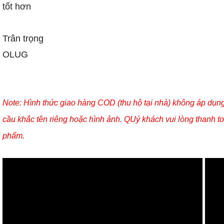
tốt hơn
Trân trọng
OLUG
Note: Hình thức giao hàng COD (thu hộ tại nhà) không áp dụn
cầu khắc tên riêng hoặc hình ảnh. QUý khách vui lòng thanh 
phẩm.