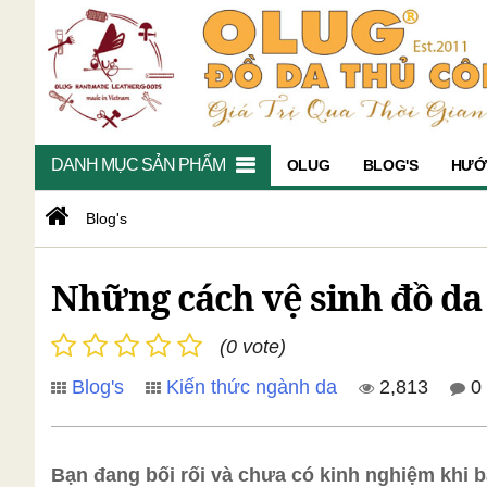
DANH MỤC SẢN PHẨM
OLUG
BLOG'S
HƯỚ
Blog's
Những cách vệ sinh đồ da
(0 vote)
Blog's
Kiến thức ngành da
2,813
0
Bạn đang bối rối và chưa có kinh nghiệm khi bả