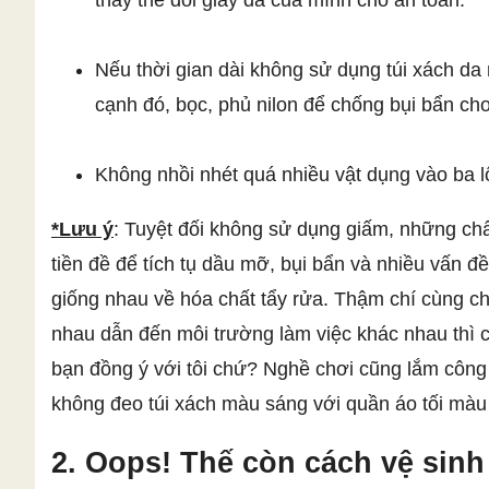
thay thế đôi giày da của mình cho an toàn.
Nếu thời gian dài không sử dụng túi xách da
cạnh đó, bọc, phủ nilon để chống bụi bẩn ch
Không nhồi nhét quá nhiều vật dụng vào ba lô
*Lưu ý
: Tuyệt đối không sử dụng giấm, những chấ
tiền đề để tích tụ dầu mỡ, bụi bẩn và nhiều vấn 
giống nhau về hóa chất tẩy rửa. Thậm chí cùng c
nhau dẫn đến môi trường làm việc khác nhau thì 
bạn đồng ý với tôi chứ? Nghề chơi cũng lắm công
không đeo túi xách màu sáng với quần áo tối màu
2. Oops! Thế còn cách vệ sinh 