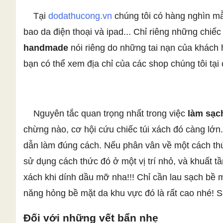
Tại
dodathucong.vn
chúng tôi có hàng nghìn m
bao da điện thoại và ipad... Chỉ riêng những chiế
handmade
nói riêng do những tai nạn của khách h
bạn có thể xem địa chỉ của các shop chúng tôi tại
Nguyên tắc quan trọng nhất trong việc
làm sạch
chừng nào, cơ hội cứu chiếc túi xách đó càng lớ
dẫn làm đúng cách. Nếu phân vân về một cách thức
sử dụng cách thức đó ở một vị trí nhỏ, và khuất t
xách khi dính dầu mỡ nha!!! Chỉ cần lau sạch bề
năng hỏng bề mặt da khu vực đó là rất cao nhé! 
Đối với những vết bẩn nhẹ