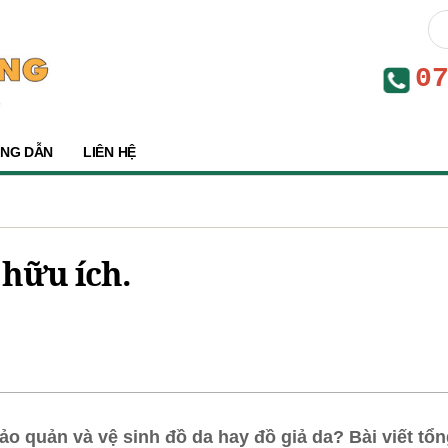
0
NG DẪN
LIÊN HỆ
 hữu ích.
o quản và vệ sinh đồ da hay đồ giả da? Bài viết tổng