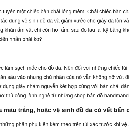
tuyến một chiếc bàn chải lông mềm. Chải chiếc bàn chải
 tác dụng vệ sinh đồ da và giảm xước cho giày da lộn v
 khăn ấm vắt chỉ còn hơi ẩm, sau đó lau lại kỹ bằng kh
kiên nhẫn phải ko?
c làm sạch mốc cho đồ da. Nên đối với những chiếc túi 
 ăn sâu vào nhưng chủ nhân của nó vẫn không nỡ vứt đi 
à sử dụng giấy nhám nguyễn kết hợp cùng với bàn chải 
hợ thủ công lành nghề từ những shop bán đồ handmand
a màu trắng, hoặc vệ sinh đồ da có vết bẩn
những phần phụ kiện kèm theo trên túi xác trước khi vệ