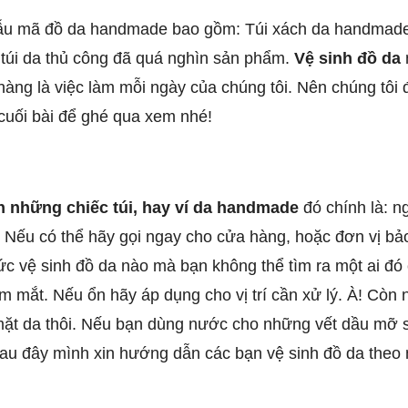
ẫu mã đồ da handmade bao gồm: Túi xách da handmade,
c túi da thủ công đã quá nghìn sản phẩm.
Vệ sinh đồ da
àng là việc làm mỗi ngày của chúng tôi. Nên chúng tôi đ
 cuối bài để ghé qua xem nhé!
 những chiếc túi, hay ví da handmade
đó chính là: n
n. Nếu có thể hãy gọi ngay cho cửa hàng, hoặc đơn vị 
 vệ sinh đồ da nào mà bạn không thể tìm ra một ai đó 
ầm mắt. Nếu ổn hãy áp dụng cho vị trí cần xử lý. À! Còn
 mặt da thôi. Nếu bạn dùng nước cho những vết dầu mỡ 
Sau đây mình xin hướng dẫn các bạn vệ sinh đồ da theo