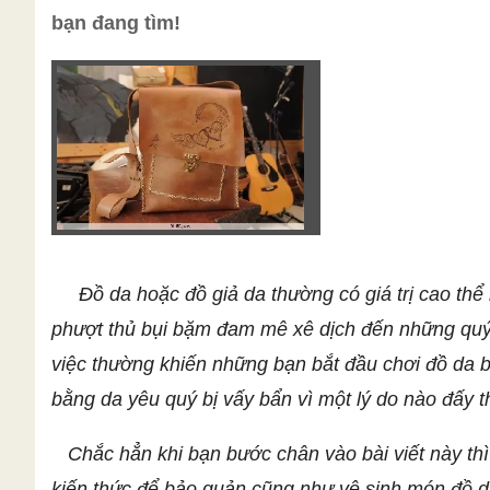
bạn đang tìm!
Đồ da hoặc đồ giả da thường có giá trị cao thể
phượt thủ bụi bặm đam mê xê dịch đến những quý 
việc thường khiến những bạn bắt đầu chơi đồ da bố
bằng da yêu quý bị vấy bẩn vì một lý do nào đấy t
C
hắc hẳn khi bạn bước chân vào bài viết này t
kiến thức để bảo quản cũng như vệ sinh món đồ d