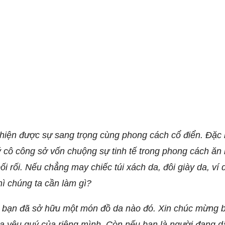
 hiện được sự sang trọng cùng phong cách cổ điển. Đặc b
cô công sở vốn chuộng sự tinh tế trong phong cách ăn
i rối. Nếu chẳng may chiếc túi xách da, đôi giày da, ví 
hì chúng ta cần làm gì?
hì bạn đã sở hữu một món đồ da nào đó. Xin chúc mừng b
a yêu quý của riêng mình. Còn nếu bạn là người đang d