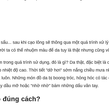
u... sau khi cạo lông sẽ thông qua một quá trình xử lý
gười ta có thể nhuộm màu để da tuy là thật nhưng cũng 
rong quá trình sử dụng, đó là gì? Da thật, đặc biệt là d
ặp nhiệt độ cao. Thời tiết "dở hơi" sớm nắng chiều mưa 
à luôn. Những món đồ da bị boong tróc, hỏng hóc có tá
đầy dầu mỡ hoặc "nhờ nhờ" bám những dấu vân tay.
o đúng cách?