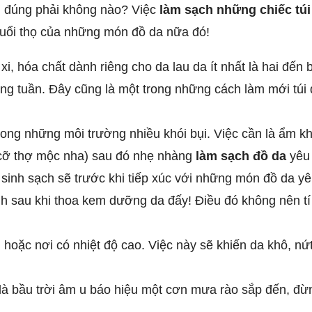
n đúng phải không nào? Việc
làm sạch những chiếc túi
tuổi thọ của những món đồ da nữa đó!
i, hóa chất dành riêng cho da lau da ít nhất là hai đến
ong tuần. Đây cũng là một trong những cách làm mới túi 
trong những môi trường nhiều khói bụi. Việc cần là ẩm
cỡ thợ mộc nha) sau đó nhẹ nhàng
làm sạch đồ da
yêu 
ệ sinh sạch sẽ trước khi tiếp xúc với những món đồ da 
nh sau khi thoa kem dưỡng da đấy! Điều đó không nên tí
 hoặc nơi có nhiệt độ cao. Việc này sẽ khiến da khô, nứt
 bầu trời âm u báo hiệu một cơn mưa rào sắp đến, đừng