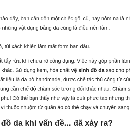
 nào đấy, bạn cần độn một chiếc gối cũ, hay nôm na là 
o những vật dụng bằng da cũng là điều nên làm.
, túi xách khiến làm mất form ban đầu.
t tẩy rửa khi chưa rõ công dụng. Việc này góp phần là
đề khác. Sử dụng kem, hóa chất
vệ sinh đồ da
sao cho ph
hất liệu là da bò handmade, được chế tác thủ công từ 
cũng cần chế độ chăm sóc tương đối khác nhau. Chăm só
 phu! Có thể bạn thấy như vậy là quá phức tạp nhưng th
 vì thuốc nhuộm từ quần áo có thể chạy và chuyển sang
đồ da khi vấn đề... đã xảy ra?