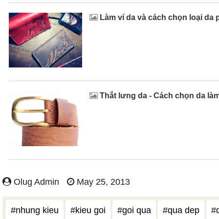
Làm ví da và cách chọn loại da 
Thắt lưng da - Cách chọn da làm
Olug Admin
May 25, 2013
#nhung kieu
#kieu goi
#goi qua
#qua dep
#