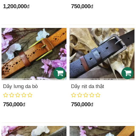
1,200,000
750,000
đ
đ
Dây lưng da bò
Dây nịt da thật
750,000
750,000
đ
đ