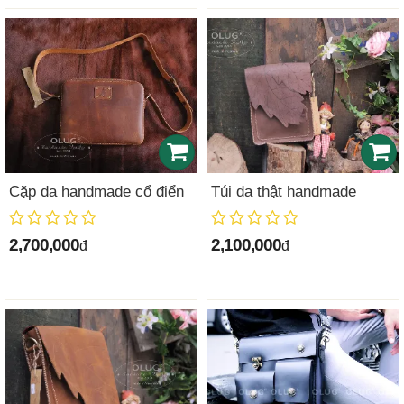
Cặp da handmade cổ điển
Túi da thật handmade
2,700,000
2,100,000
đ
đ