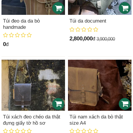
Túi đeo da da bò
Túi da document
handmade
2,800,000
đ
3,900,000
0
đ
Túi xách đeo chéo da thật
Túi nam xách da bò thật
đựng giấy tờ hồ sơ
size A4