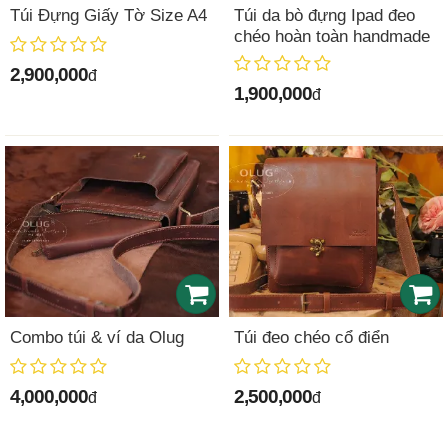
Túi Đựng Giấy Tờ Size A4
Túi da bò đựng Ipad đeo
chéo hoàn toàn handmade
2,900,000
đ
1,900,000
đ
Combo túi & ví da Olug
Túi đeo chéo cổ điển
4,000,000
2,500,000
đ
đ