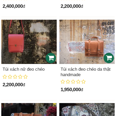
2,400,000
2,200,000
đ
đ
Túi xách nữ đeo chéo
Túi xách đeo chéo da thật
handmade
2,200,000
đ
1,950,000
đ