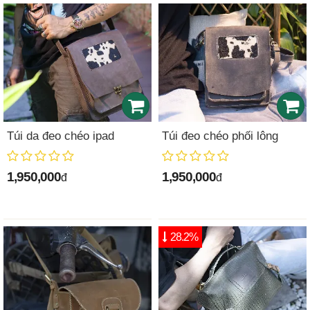
Túi da đeo chéo ipad
Túi đeo chéo phối lông
1,950,000
1,950,000
đ
đ
28.2%