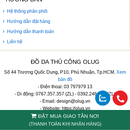
Hệ thống phân phối
Hướng dẫn đặt hàng
Hướng dẫn thanh toán
Liên hệ
ĐỒ DA THỦ CÔNG OLUG
Số 44 Trương Quốc Dung, P10, Phú Nhuận, Tp.HCM.
Xem
bản đồ
- Điện thoại: 03 797979 13
- Di động: 0767.357.357 (ZL) - 0392.246.246 (ZL)
- Email:
design@olug.vn
- Website: https://olug.vn
ĐẶT MUA GIAO TÂN NƠI
TikTok
(THANH TOÁN KHI NHẬN HÀNG)