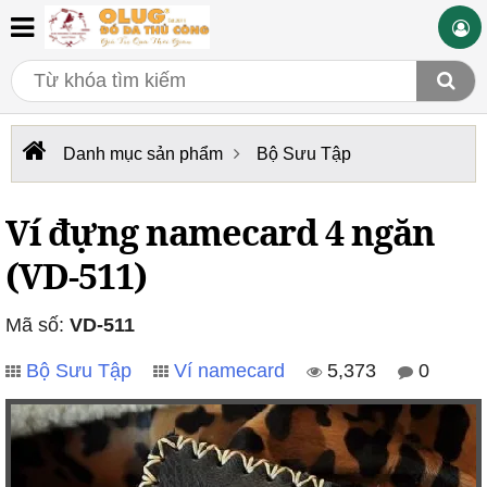
Danh mục sản phẩm
Bộ Sưu Tập
Ví đựng namecard 4 ngăn
(VD-511)
Mã số:
VD-511
Bộ Sưu Tập
Ví namecard
5,373
0