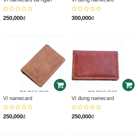
250,000
300,000
đ
đ
Ví namecard
Ví đựng namecard
250,000
250,000
đ
đ