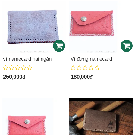
ví namecard hai ngăn
Ví đựng namecard
250,000
180,000
đ
đ