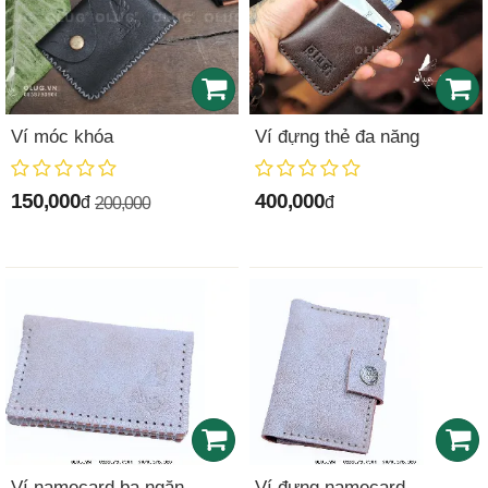
Ví móc khóa
Ví đựng thẻ đa năng
150,000
400,000
đ
đ
200,000
Ví namecard ba ngăn
Ví đựng namecard