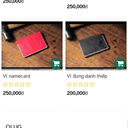
250,000
đ
250,000
đ
Ví namecard
Ví đựng danh thiếp
250,000
200,000
đ
đ
OLUG