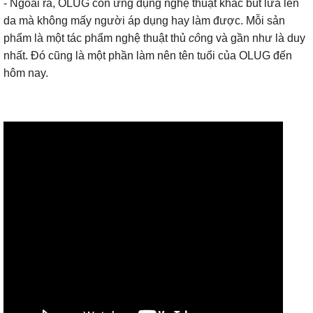
- Ngoài ra, OLUG còn ứng dụng nghệ thuật khắc bút lửa lên
da mà không mấy người áp dụng hay làm được. Mỗi sản
phẩm là một tác phẩm nghệ thuật thủ
cô
ng và gần như là duy
nhất. Đó cũng là một phần làm nên tên tuổi của OLUG đến
hôm nay.