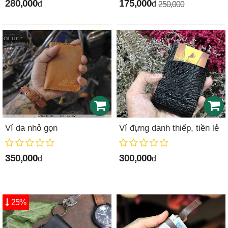
280,000
175,000
đ
đ
250,000
Ví da nhỏ gọn
Ví đựng danh thiếp, tiền lẻ
350,000
300,000
đ
đ
25%