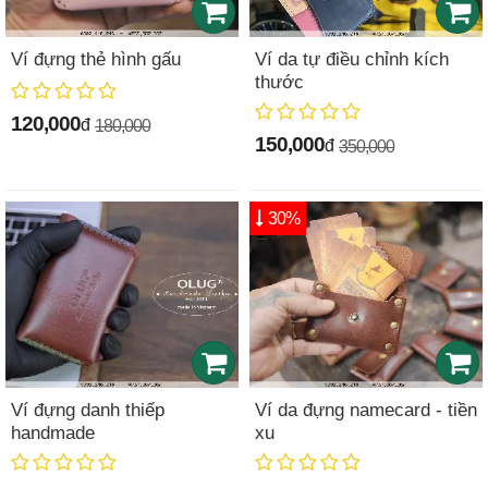
Ví đựng thẻ hình gấu
Ví da tự điều chỉnh kích
thước
120,000
đ
180,000
150,000
đ
350,000
30%
Ví đựng danh thiếp
Ví da đựng namecard - tiền
handmade
xu