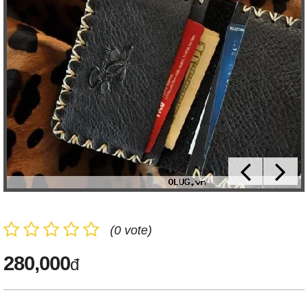
(0 vote)
280,000
đ