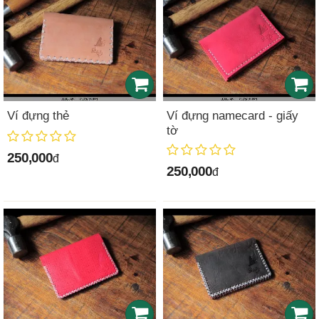
Ví đựng thẻ
Ví đựng namecard - giấy
tờ
250,000
đ
250,000
đ