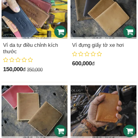
Ví da tự điều chỉnh kích
Ví đựng giấy tờ xe hơi
thước
600,000
đ
150,000
đ
350,000