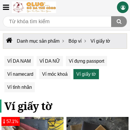
Danh mục sản phẩm
Bóp ví
Ví giấy tờ
VÍ DA NAM
VÍ DA NỮ
Ví đựng passport
Ví namecard
Ví móc khoá
Ví giấy tờ
Ví tình nhân
Ví giấy tờ
57.1%