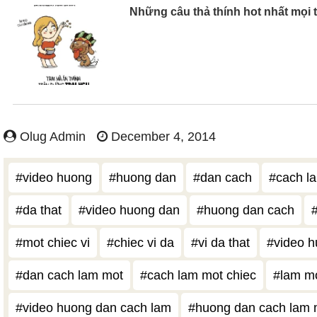
Những câu thả thính hot nhất mọi 
Olug Admin
December 4, 2014
#video huong
#huong dan
#dan cach
#cach l
#da that
#video huong dan
#huong dan cach
#mot chiec vi
#chiec vi da
#vi da that
#video h
#dan cach lam mot
#cach lam mot chiec
#lam mo
#video huong dan cach lam
#huong dan cach lam 