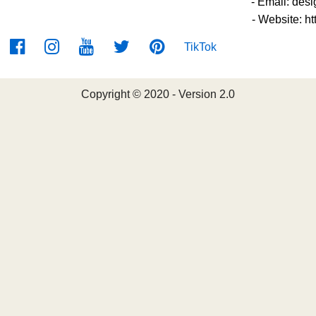
- Email:
desi
- Website: ht
TikTok
Copyright © 2020 - Version 2.0