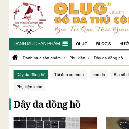
DANH MỤC SẢN PHẨM
OLUG
BLOG'S
HƯỚ
Danh mục sản phẩm
Phụ kiện
Dây da đồng hồ
Dây da đồng hồ
Túi đeo xe moto
bao da
Bìa sổ 
Phụ kiện khác
Dây da đồng hồ