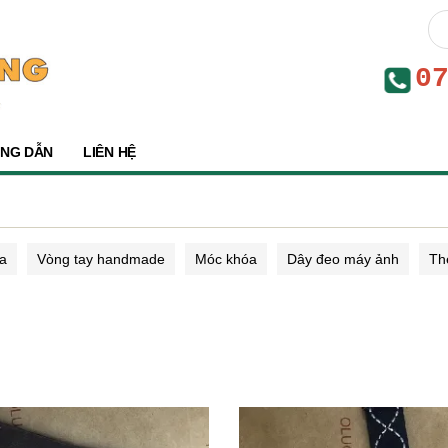
0
NG DẪN
LIÊN HỆ
da
Vòng tay handmade
Móc khóa
Dây đeo máy ảnh
Th