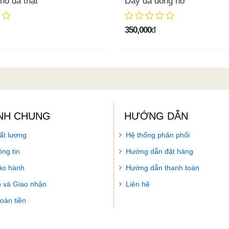
hồ da thật
Dây da đồng hồ
350,000
đ
NH CHUNG
HƯỚNG DẪN
ất lượng
Hệ thống phân phối
ng tin
Hướng dẫn đặt hàng
ảo hành
Hướng dẫn thanh toán
 và Giao nhận
Liên hệ
hoàn tiền