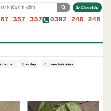
Đăng nhập
767 357 357
0392 246 246
ẻ đeo tên
Giày dép
Phụ kiện tình nhân