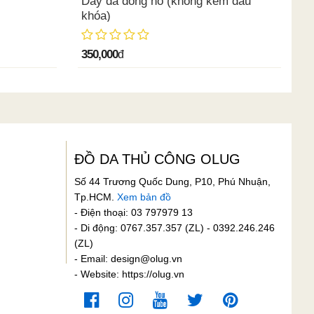
Dây da đồng hồ (không kèm đầu
khóa)
350,000
đ
ĐỒ DA THỦ CÔNG OLUG
Số 44 Trương Quốc Dung, P10, Phú Nhuận,
Tp.HCM.
Xem bản đồ
- Điện thoại: 03 797979 13
- Di động: 0767.357.357 (ZL) - 0392.246.246
(ZL)
- Email:
design@olug.vn
- Website: https://olug.vn